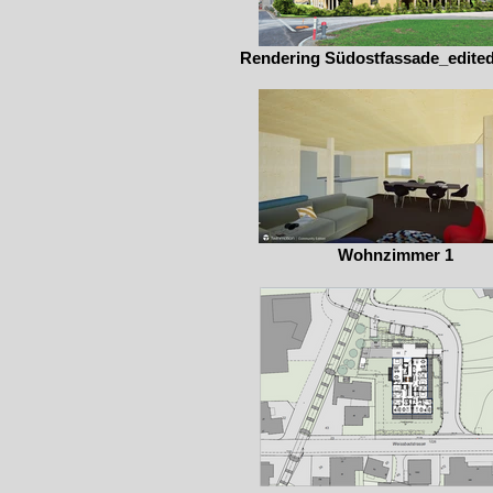
Rendering Südostfassade_edited
Wohnzimmer 1