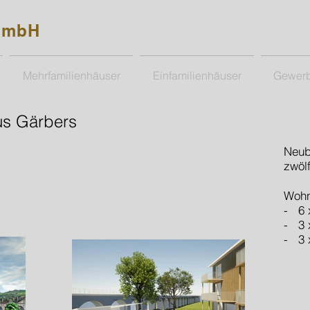
GmbH
Mehrfamilienhäuser
Einfamilienhäuser
Gewer
us Gärbers
Neub
zwöl
Wohn
- 6 
- 3 
- 3 