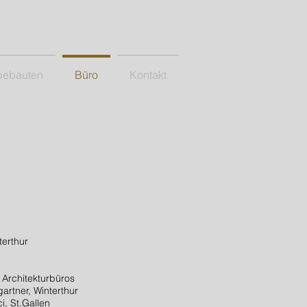
bebauten
Büro
Kontakt
terthur
 Architekturbüros
artner, Winterthur
i, St.Gallen