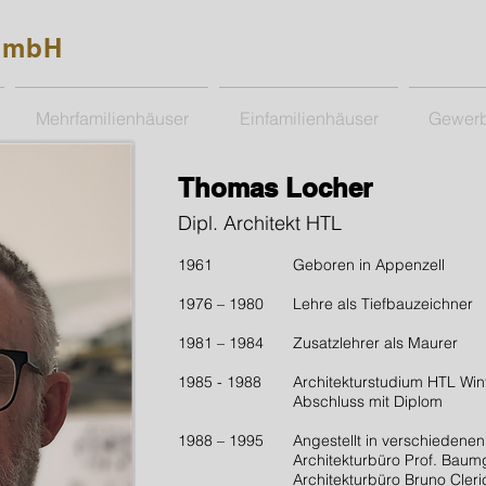
GmbH
Mehrfamilienhäuser
Einfamilienhäuser
Gewer
Thomas Locher
Dipl. Architekt HTL
1961
Geboren in Appenzell
1976 – 1980
Lehre als Tiefbauzeichner
1981 – 1984
Zusatzlehrer als Maurer
1985 - 1988
Architekturstudium HTL Win
Abschluss mit Diplom
1988 – 1995
Angestellt in verschiedenen
Architekturbüro Prof. Baumg
Architekturbüro Bruno Cleric