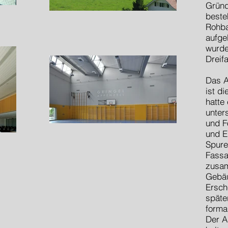
Gründ
beste
Rohba
aufge
wurde
Dreifa
Das A
ist d
hatte
unter
und F
und E
Spure
Fassa
zusa
Gebäu
Ersch
späte
forma
Der Au