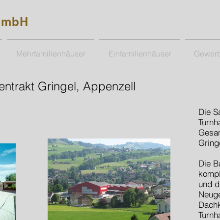
GmbH
Mehrfamilienhäuser
Einfamilienhäuser
Gewer
entrakt Gringel, Appenzell
Die S
Turnha
Gesam
Gring
Die B
kompl
und d
Neuge
Dachk
Turnh